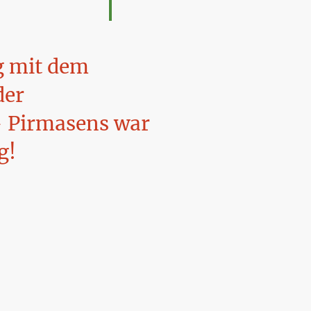
 mit dem
der
 Pirmasens war
g!