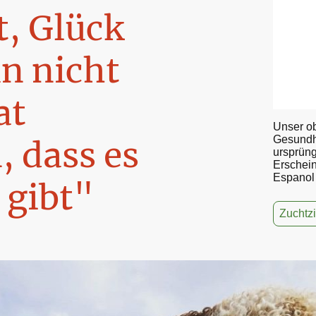
t, Glück
n nicht
at
Unser ob
Gesundhe
, dass es
ursprün
Erschein
Espanol
 gibt"
Zuchtzi