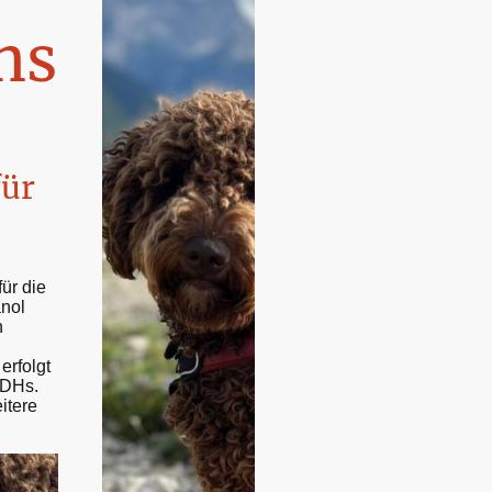
ns
ür
ür die
nol
n
erfolgt
VDHs.
itere