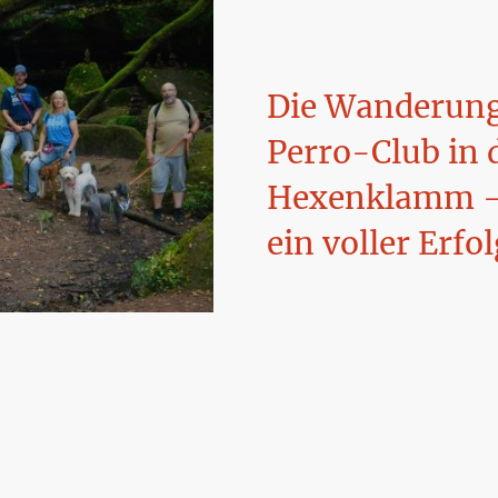
Die Wanderung
Perro-Club in 
Hexenklamm -
ein voller Erfol