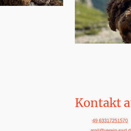
Kontakt 
Telefon:
49 63317251570
E-Mail:
mail@verein-swd.d