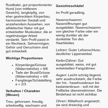
Rustikaler, gut proportionierter
Gesichtsschädel
Hund (von mittlerem
Gewicht), langköpfig, von
Im Profil geradlinig.
eher gestrecktem Körperbau,
Nasenschwamm
:
harmonischer Gestalt und
Nasenöffnungen gut
anziehendem Aussehen, von
ausgebildet. Nasenschwamm
athletischer Natur mit gut
von gleicher Farbe oder ein
entwickelter Muskulatur, die er
wenig dunkler als der
regelmässiger Arbeit
dunkelste Ton des
verdankt. Sein Profil passt in
Haarkleides.
ein Rechteck; Sehvermögen,
Gehör und Geruchsinn sind
Lefzen
:
Guter Lefzenschluss;
gut entwickelt.
deutlicher Lippenwinkel.
Wichtige Proportionen
Kiefer/Zähne
:
Gut
ausgebildet, weiss, mit gut
Körperlänge/Grösse
entwickelten Fangzähnen.
(Widerristhöhe) = 9/8.
Tiefe der Brust/Grösse
Augen
:
Leicht schräg liegend,
(Widerristhöhe) = 4/8.
sehr ausdruckstark; die Farbe
Fanglänge/Schädelläng
der Iris - haselnussbraun bis
e = 2/3.
kastanienbraun - soll mit der
Fellfarbe übereinstimmen. Die
Verhalten / Charakter
Bindehaut ist nicht sichtbar.
(Wesen)
Ohren
:
Mittelhoch angesetzt;
Treu, gehorsam, freudig,
sie sind dreieckig und
arbeitswillig, wachsam und