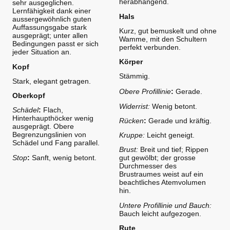
herabhängend.
sehr ausgeglichen.
Lernfähigkeit dank einer
Hals
aussergewöhnlich guten
Auffassungsgabe stark
Kurz, gut bemuskelt und ohne
ausgeprägt; unter allen
Wamme, mit den Schultern
Bedingungen passt er sich
perfekt verbunden.
jeder Situation an.
Körper
Kopf
Stämmig.
Stark, elegant getragen.
Obere Profillinie
:
Gerade.
Oberkopf
Widerrist:
Wenig betont.
Schädel
:
Flach,
Hinterhaupthöcker wenig
Rücken
:
Gerade und kräftig.
ausgeprägt. Obere
Begrenzungslinien von
Kruppe:
Leicht geneigt.
Schädel und Fang parallel.
Brust:
Breit und tief; Rippen
Stop
:
Sanft, wenig betont.
gut gewölbt; der grosse
Durchmesser des
Brustraumes weist auf ein
beachtliches Atemvolumen
hin.
Untere Profillinie und Bauch:
Bauch leicht aufgezogen.
Rute