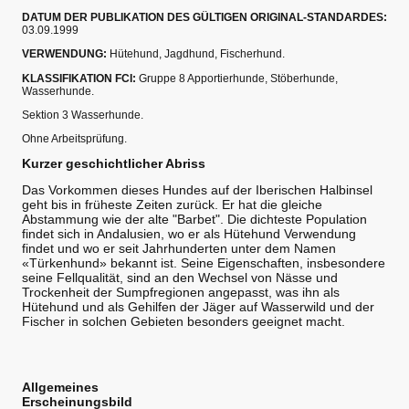
DATUM DER PUBLIKATION DES GÜLTIGEN ORIGINAL-STANDARDES:
03.09.1999
VERWENDUNG:
Hütehund, Jagdhund, Fischerhund.
KLASSIFIKATION FCI:
Gruppe 8 Apportierhunde, Stöberhunde,
Wasserhunde.
Sektion 3 Wasserhunde.
Ohne Arbeitsprüfung.
Kurzer geschichtlicher Abriss
Das Vorkommen dieses Hundes auf der Iberischen Halbinsel
geht bis in früheste Zeiten zurück. Er hat die gleiche
Abstammung wie der alte "Barbet". Die dichteste Population
findet sich in Andalusien, wo er als Hütehund Verwendung
findet und wo er seit Jahrhunderten unter dem Namen
«Türkenhund» bekannt ist. Seine Eigenschaften, insbesondere
seine Fellqualität, sind an den Wechsel von Nässe und
Trockenheit der Sumpfregionen angepasst, was ihn als
Hütehund und als Gehilfen der Jäger auf Wasserwild und der
Fischer in solchen Gebieten besonders geeignet macht.
Allgemeines
Erscheinungsbild